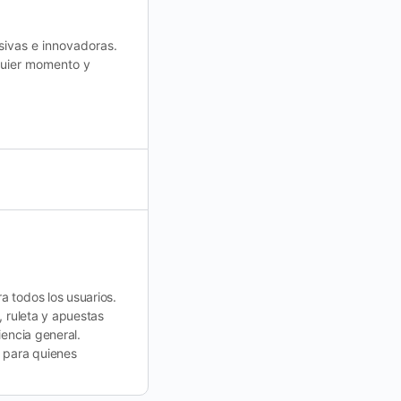
sivas e innovadoras.
quier momento y
a todos los usuarios.
 ruleta y apuestas
iencia general.
 para quienes