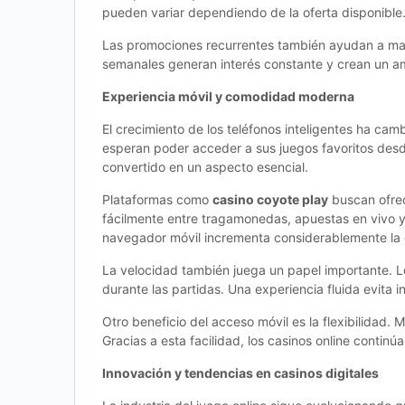
pueden variar dependiendo de la oferta disponible
Las promociones recurrentes también ayudan a ma
semanales generan interés constante y crean un am
Experiencia móvil y comodidad moderna
El crecimiento de los teléfonos inteligentes ha ca
esperan poder acceder a sus juegos favoritos desde
convertido en un aspecto esencial.
Plataformas como
casino coyote play
buscan ofrec
fácilmente entre tragamonedas, apuestas en vivo y
navegador móvil incrementa considerablemente la e
La velocidad también juega un papel importante. 
durante las partidas. Una experiencia fluida evita i
Otro beneficio del acceso móvil es la flexibilidad
Gracias a esta facilidad, los casinos online contin
Innovación y tendencias en casinos digitales