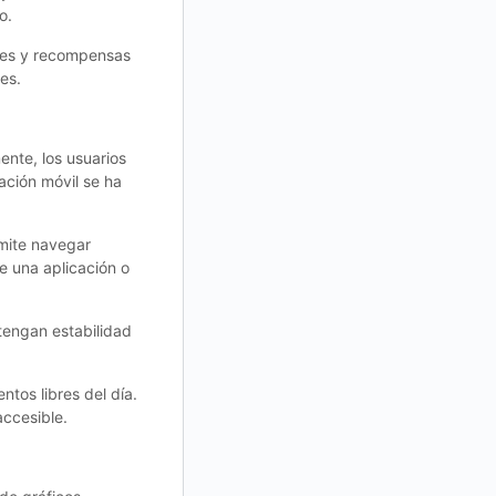
o.
les y recompensas
es.
ente, los usuarios
ación móvil se ha
rmite navegar
e una aplicación o
tengan estabilidad
tos libres del día.
accesible.