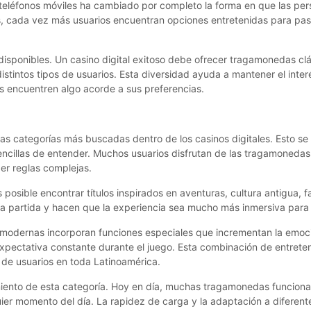
 teléfonos móviles ha cambiado por completo la forma en que las per
es, cada vez más usuarios encuentran opciones entretenidas para pas
 disponibles. Un casino digital exitoso debe ofrecer tragamonedas clá
istintos tipos de usuarios. Esta diversidad ayuda a mantener el inte
s encuentren algo acorde a sus preferencias.
as categorías más buscadas dentro de los casinos digitales. Esto s
sencillas de entender. Muchos usuarios disfrutan de las tragamoneda
er reglas complejas.
 posible encontrar títulos inspirados en aventuras, cultura antigua, f
 partida y hacen que la experiencia sea mucho más inmersiva para 
modernas incorporan funciones especiales que incrementan la emoció
expectativa constante durante el juego. Esta combinación de entrete
s de usuarios en toda Latinoamérica.
imiento de esta categoría. Hoy en día, muchas tragamonedas funcion
uier momento del día. La rapidez de carga y la adaptación a diferent