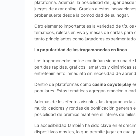
plataforma. Además, la posibilidad de jugar desde
juegos de azar online. Gracias a estas innovacion
probar suerte desde la comodidad de su hogar.
Otro elemento importante es la variedad de títulos
temáticos, ruletas en vivo y mesas de cartas para d
tanto principiantes como jugadores experimentado
La popularidad de las tragamonedas en línea
Las tragamonedas online continúan siendo una de l
partidas rápidas, gráficos llamativos y dinámicas 
entretenimiento inmediato sin necesidad de aprend
Dentro de plataformas como
casino coyote play
es
populares. Estas temáticas agregan emoción a cada
Además de los efectos visuales, las tragamonedas 
multiplicadores y rondas de bonificación generan 
posibilidad de premios mantiene el interés de mile
La accesibilidad también ha sido clave en el crec
dispositivos móviles, lo que permite jugar en cualq