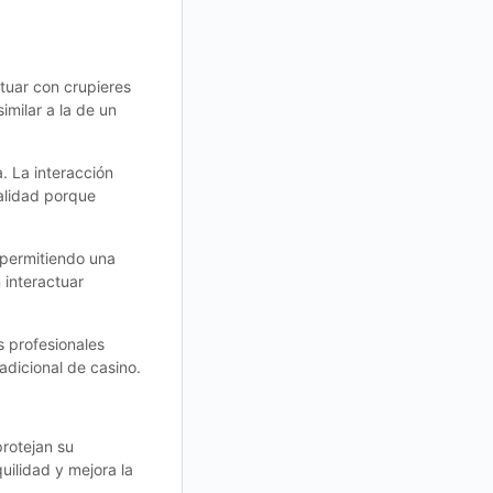
tuar con crupieres
imilar a la de un
. La interacción
alidad porque
 permitiendo una
 interactuar
s profesionales
adicional de casino.
protejan su
uilidad y mejora la