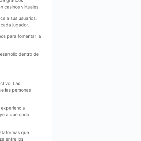
 de gráficos
n casinos virtuales.
ce a sus usuarios.
 cada jugador.
eos para fomentar la
esarrollo dentro de
ctivo. Las
ue las personas
 experiencia
uye a que cada
lataformas que
a entre los