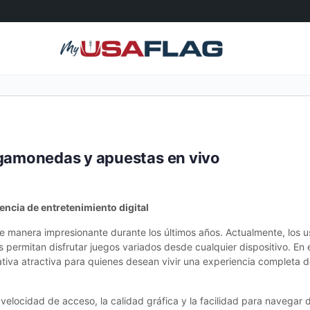
agamonedas y apuestas en vivo
encia de entretenimiento digital
de manera impresionante durante los últimos años. Actualmente, los 
permitan disfrutar juegos variados desde cualquier dispositivo. En 
ativa atractiva para quienes desean vivir una experiencia completa
elocidad de acceso, la calidad gráfica y la facilidad para navegar 