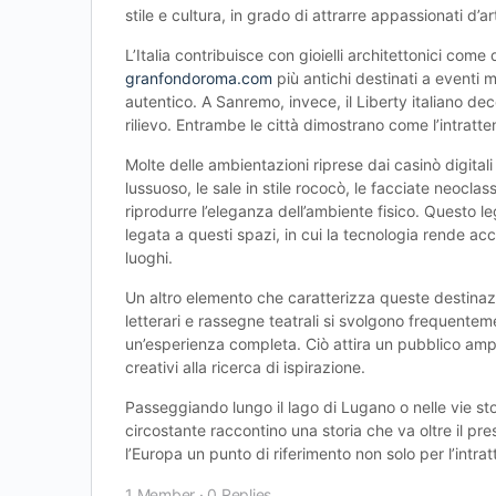
stile e cultura, in grado di attrarre appassionati d’a
L’Italia contribuisce con gioielli architettonici com
granfondoroma.com
più antichi destinati a eventi
autentico. A Sanremo, invece, il Liberty italiano de
rilievo. Entrambe le città dimostrano come l’intratte
Molte delle ambientazioni riprese dai casinò digitali
lussuoso, le sale in stile rococò, le facciate neocl
riprodurre l’eleganza dell’ambiente fisico. Questo le
legata a questi spazi, in cui la tecnologia rende acc
luoghi.
Un altro elemento che caratterizza queste destinazi
letterari e rassegne teatrali si svolgono frequenteme
un’esperienza completa. Ciò attira un pubblico ampi
creativi alla ricerca di ispirazione.
Passeggiando lungo il lago di Lugano o nelle vie sto
circostante raccontino una storia che va oltre il pr
l’Europa un punto di riferimento non solo per l’intra
1 Member
·
0 Replies