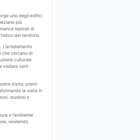
orge uno degli edifici
neziano più
rmance teatrali di
stico del territorio.
li. L’arredamento
ne che cercano di
luzione culturale
 visitare certi
ostre d’arte, premi
sformando la visita in
ori, studiosi e
tura e l’ambiente
zione, rendendo