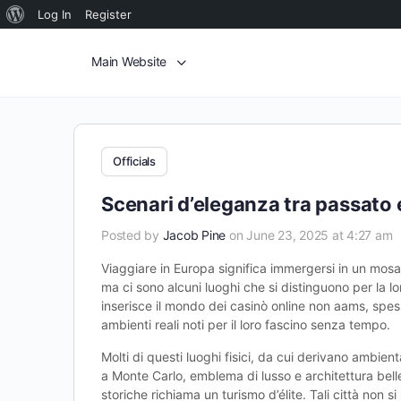
Log In
Register
Main Website
Officials
Scenari d’eleganza tra passato 
Posted by
Jacob Pine
on June 23, 2025 at 4:27 am
Viaggiare in Europa significa immergersi in un mosai
ma ci sono alcuni luoghi che si distinguono per la l
inserisce il mondo dei casinò online non aams, spess
ambienti reali noti per il loro fascino senza tempo.
Molti di questi luoghi fisici, da cui derivano ambient
a Monte Carlo, emblema di lusso e architettura bell
storiche richiama un turismo d’élite. Tali città non s