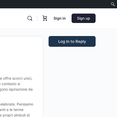
Sign in
Sign up
Log In to Reply
 offre scorci unici,
o contesto si
ggono ispirazione da
ù celebrate. Pensiamo
nti e le terme
e propri simboli di