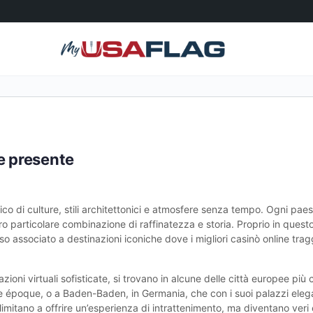
e presente
co di culture, stili architettonici e atmosfere senza tempo. Ogni paese
oro particolare combinazione di raffinatezza e storia. Proprio in quest
o associato a destinazioni iconiche dove i migliori casinò online tra
azioni virtuali sofisticate, si trovano in alcune delle città europee pi
e époque, o a Baden-Baden, in Germania, che con i suoi palazzi elega
i limitano a offrire un’esperienza di intrattenimento, ma diventano veri 