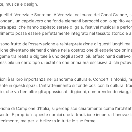
rte, musica e design.
e quelli di Venezia e Sanremo. A Venezia, nel cuore del Canal Grande, s
 mondani, un capolavoro che fonde elementi barocchi con lo spirito ve
cora spazi che hanno ospitato serate di gala, festival musicali e perfo
nimento possa essere perfettamente integrato nel tessuto storico e arti
 sono frutto dell’osservazione e reinterpretazione di questi luoghi rea
assiche diventano elementi chiave nella costruzione di esperienze onli
game tra realtà e digitale è uno degli aspetti più affascinanti dell’evo
essibile un certo tipo di estetica che prima era esclusiva di chi poteva
oni è la loro importanza nel panorama culturale. Concerti sinfonici, m
nte in questi spazi. L’intrattenimento si fonde così con la cultura, tra
o, che va ben oltre gli appassionati di giochi, comprendendo viaggiat
riche di Campione d’Italia, si percepisce chiaramente come l’architet
esente. È proprio in queste cornici che la tradizione incontra l’innova
ttenimento, ma per la bellezza in tutte le sue forme.