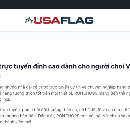
rực tuyến đỉnh cao dành cho người chơi V
m
g những nhà cái cá cược trực tuyến uy tín và chuyên nghiệp hàng đầ
khả năng tương thích tốt trên mọi thiết bị, RONGHO99 mang đến trải
i nơi.
rực tuyến, game bài đổi thưởng, bắn cá, nổ hũ, lô đề và cá cược thể
ệ trả thưởng hấp dẫn. Đặc biệt, RONGHO99 còn nổi bật với chính sá
o thành viên mới.