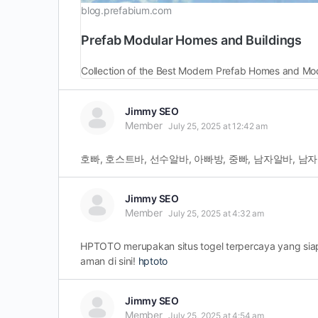
blog.prefabium.com
Prefab Modular Homes and Buildings
Jimmy SEO
Member
July 25, 2025 at 12:42 am
호빠, 호스트바, 선수알바, 아빠방, 중빠, 남자알바, 남
Jimmy SEO
Member
July 25, 2025 at 4:32 am
HPTOTO merupakan situs togel terpercaya yang siap
aman di sini!
hptoto
Jimmy SEO
Member
July 25, 2025 at 4:54 am