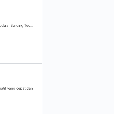
Collection of the Best Modern Prefab Homes and Modular Homes. Featured Examples of Prefabricated Constructions and Modular Building Technology.
natif yang cepat dan