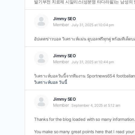
발기부전 치료제 시알리스(성분명 타다라필)는 남성의 
Jimmy SEO
Member
July 31, 2025 at 10:04 pm
อัปเดตข่าวบอล วิเคราะห์แม่น ดูบอลฟรีทุกคู่ พร้อมทีเด็
Jimmy SEO
Member
July 31, 2025 at 10:44 pm
วิเคราะห์บอลวันนี้จากทีมงาน Sportnews654 footballana
วิเคราะห์บอล วันนี้
Jimmy SEO
Member
September 4, 2025 at 5:12 am
Thanks for the blog loaded with so many information
You make so many great points here that I read your a