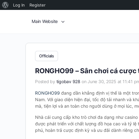
Log In
Register
Main Website
Officials
RONGHO99 – Sân chơi cá cược t
Posted by
tigobav 928
on June 30, 2025 at 11:41 p
RONGHO99
đang dần khẳng định vị thế là một tron
Nam. Với giao diện hiện đại, tốc độ tải nhanh và 
mà, tiện lợi và an toàn cho người dùng ở mọi lúc, mọ
Nhà cái cung cấp kho trò chơi đa dạng như casino t
được phát triển với chất lượng đồ họa cao và tỷ l
phú, hoàn trả cược định kỳ và ưu đãi dành riêng ch