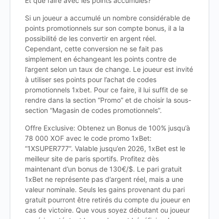
Et que faire avec les points accumulés?
Si un joueur a accumulé un nombre considérable de
points promotionnels sur son compte bonus, il a la
possibilité de les convertir en argent réel.
Cependant, cette conversion ne se fait pas
simplement en échangeant les points contre de
l’argent selon un taux de change. Le joueur est invité
à utiliser ses points pour l’achat de codes
promotionnels 1xbet. Pour ce faire, il lui suffit de se
rendre dans la section “Promo” et de choisir la sous-
section “Magasin de codes promotionnels”.
Offre Exclusive: Obtenez un Bonus de 100% jusqu’à
78 000 XOF avec le code promo 1xBet:
“1XSUPER777”. Valable jusqu’en 2026, 1xBet est le
meilleur site de paris sportifs. Profitez dès
maintenant d’un bonus de 130€/$. Le pari gratuit
1xBet ne représente pas d’argent réel, mais a une
valeur nominale. Seuls les gains provenant du pari
gratuit pourront être retirés du compte du joueur en
cas de victoire. Que vous soyez débutant ou joueur