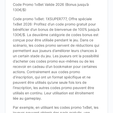
Code Promo 1xBet Valide 2026 (Bonus jusqu’à
130€/$)
Code promo 1xBet: 1XSUPER777, Offre spéciale
1xBet 2026: Profitez d’un code promo gratuit pour
bénéficier d’un bonus de bienvenue de 100% jusqu’à
130€/$. La deuxième catégorie de codes bonus est
conçue pour être utilisée pendant le jeu. Dans ce
scénario, les codes promo servent de réductions qui
permettent aux joueurs d’améliorer leurs chances à
un certain stade du jeu. Les joueurs ont la possibilité
d’acheter ces codes promo eux-mêmes ou de les
recevoir en cadeau d’un bookmaker pour certaines
actions. Contrairement aux codes promo
d’inscription, qui ont un format spécifique et ne
peuvent être utilisés qu’une seule fois lors de
l’inscription, les autres codes promo peuvent être
utilisés en continu. Leur utilisation est étroitement
liée au gameplay.
Par exemple, en utilisant les codes promo 1xBet, les
joueurs peuvent obtenir des paris gratuits, une