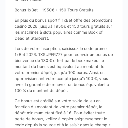
Bonus 1xBet – 1950€ + 150 Tours Gratuits
En plus du bonus sportif, 1xBet offre des promotions
casino 2026: jusqu’à 1950€ et 150 tours gratuits sur
les machines à slots populaires comme Book of
Dead et Starburst.
Lors de votre inscription, saisissez le code promo
1xBet 2026: 1XSUPER777 pour recevoir un bonus de
bienvenue de 130 € offert par le bookmaker. Le
montant du bonus est équivalent au montant de
votre premier dépôt, jusqu’à 100 euros. Ainsi, en
approvisionnant votre compte jusqu’à 100 €, vous
avez la garantie de recevoir un bonus équivalent à
100 % du montant du dépôt.
Ce bonus est crédité sur votre solde de jeu en
fonction du montant de votre premier dépôt, le
dépôt minimum étant fixé à 1€. Pour éviter toute
perte de bonus, veillez à copier soigneusement le
code depuis la source et à le saisir dans le champ «