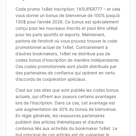
Code promo 1xBet inscription: 1XSUPER777 – et cela
vous donne un bonus de bienvenue de 100% jusqu’à
130$ pour l’année 2026. Ce bonus est spécialement
conçu pour les nouveaux inscrits et peut être utilisé
pour les paris sportifs et esports. Maintenant,
parlons de l’endroit où vous pouvez trouver le code
promotionnel actuel de 1xBet. Contrairement à
d’autres bookmakers, 1xBet ne distribue pas de
codes bonus d’inscription de manière indépendante.
Ces codes promotionnels sont plutôt distribués par
des partenaires de confiance qui opèrent en vertu
d’accords de coopération spéciaux.
C’est sur ces sites que sont publiés les codes bonus
actuels, qui offrent aux joueurs certains avantages
lors de l’inscription. Dans ce cas, cet avantage est
une augmentation de 30% du bonus de bienvenue.
En règle générale, les ressources partenaires
publient des articles thématiques et d’autres
contenus liés aux activités du bookmaker 1xBet. Le
but principal de ces articles est de vulgariser le