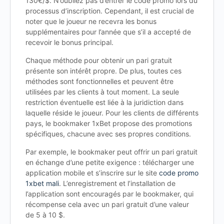
130€/$. N’oubliez pas d’entrer le code promo lors du
processus d’inscription. Cependant, il est crucial de
noter que le joueur ne recevra les bonus
supplémentaires pour l’année que s’il a accepté de
recevoir le bonus principal.
Chaque méthode pour obtenir un pari gratuit
présente son intérêt propre. De plus, toutes ces
méthodes sont fonctionnelles et peuvent être
utilisées par les clients à tout moment. La seule
restriction éventuelle est liée à la juridiction dans
laquelle réside le joueur. Pour les clients de différents
pays, le bookmaker 1xBet propose des promotions
spécifiques, chacune avec ses propres conditions.
Par exemple, le bookmaker peut offrir un pari gratuit
en échange d’une petite exigence : télécharger une
application mobile et s’inscrire sur le site
code promo
1xbet mali
. L’enregistrement et l’installation de
l’application sont encouragés par le bookmaker, qui
récompense cela avec un pari gratuit d’une valeur
de 5 à 10 $.