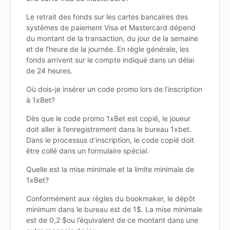
Le retrait des fonds sur les cartes bancaires des
systèmes de paiement Visa et Mastercard dépend
du montant de la transaction, du jour de la semaine
et de l’heure de la journée. En règle générale, les
fonds arrivent sur le compte indiqué dans un délai
de 24 heures.
Où dois-je insérer un code promo lors de l’inscription
à 1xBet?
Dès que le code promo 1xBet est copié, le joueur
doit aller à l’enregistrement dans le bureau 1xbet.
Dans le processus d’inscription, le code copié doit
être collé dans un formulaire spécial.
Quelle est la mise minimale et la limite minimale de
1xBet?
Conformément aux règles du bookmaker, le dépôt
minimum dans le bureau est de 1$. La mise minimale
est de 0,2 $ou l’équivalent de ce montant dans une