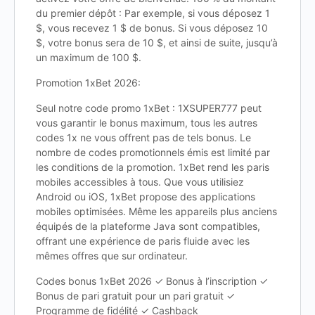
du premier dépôt : Par exemple, si vous déposez 1
$, vous recevez 1 $ de bonus. Si vous déposez 10
$, votre bonus sera de 10 $, et ainsi de suite, jusqu’à
un maximum de 100 $.
Promotion 1xBet 2026:
Seul notre code promo 1xBet : 1XSUPER777 peut
vous garantir le bonus maximum, tous les autres
codes 1x ne vous offrent pas de tels bonus. Le
nombre de codes promotionnels émis est limité par
les conditions de la promotion. 1xBet rend les paris
mobiles accessibles à tous. Que vous utilisiez
Android ou iOS, 1xBet propose des applications
mobiles optimisées. Même les appareils plus anciens
équipés de la plateforme Java sont compatibles,
offrant une expérience de paris fluide avec les
mêmes offres que sur ordinateur.
Codes bonus 1xBet 2026 ✓ Bonus à l’inscription ✓
Bonus de pari gratuit pour un pari gratuit ✓
Programme de fidélité ✓ Cashback