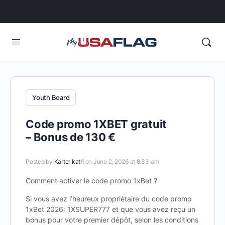
Youth Board
Code promo 1XBET gratuit
– Bonus de 130 €
Posted by
Karter katri
on June 2, 2026 at 8:33 am
Comment activer le code promo 1xBet ?
Si vous avez l’heureux propriétaire du code promo
1xBet 2026: 1XSUPER777 et que vous avez reçu un
bonus pour votre premier dépôt, selon les conditions