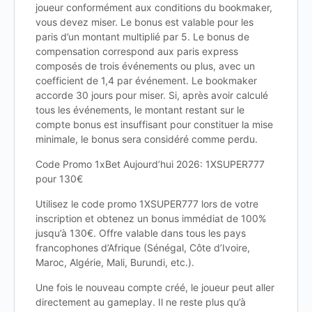
joueur conformément aux conditions du bookmaker,
vous devez miser. Le bonus est valable pour les
paris d’un montant multiplié par 5. Le bonus de
compensation correspond aux paris express
composés de trois événements ou plus, avec un
coefficient de 1,4 par événement. Le bookmaker
accorde 30 jours pour miser. Si, après avoir calculé
tous les événements, le montant restant sur le
compte bonus est insuffisant pour constituer la mise
minimale, le bonus sera considéré comme perdu.
Code Promo 1xBet Aujourd’hui 2026: 1XSUPER777
pour 130€
Utilisez le code promo 1XSUPER777 lors de votre
inscription et obtenez un bonus immédiat de 100%
jusqu’à 130€. Offre valable dans tous les pays
francophones d’Afrique (Sénégal, Côte d’Ivoire,
Maroc, Algérie, Mali, Burundi, etc.).
Une fois le nouveau compte créé, le joueur peut aller
directement au gameplay. Il ne reste plus qu’à