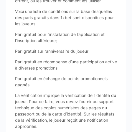
offrent, où les trouver et comment les utiliser.
Voici une liste de conditions sur la base desquelles
des paris gratuits dans 1xbet sont disponibles pour
les joueurs:
Pari gratuit pour l’installation de l’application et
l’inscription ultérieure;
Pari gratuit sur l’anniversaire du joueur;
Pari gratuit en récompense d’une participation active
à diverses promotions;
Pari gratuit en échange de points promotionnels
gagnés.
La vérification implique la vérification de l’identité du
joueur. Pour ce faire, vous devez fournir au support
technique des copies numérisées des pages du
passeport ou de la carte d’identité. Sur les résultats
de la vérification, le joueur reçoit une notification
appropriée.