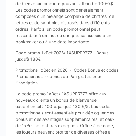
de bienvenue amélioré pouvant atteindre 100€/$.
Les codes promotionnels sont généralement
composés d’un mélange complexe de chiffres, de
lettres et de symboles disposés dans différents
ordres. Parfois, un code promotionnel peut
ressembler à un mot ou une phrase associé à un
bookmaker ou à une date importante.
Code promo 1xBet 2026: 1XSUPER777 | Bonus
jusqu’à 130€
Promotions 1xBet en 2026 ✓ Codes Bonus et codes
Promotionnels ✓ bonus de Pari gratuit pour
l’inscription.
Le code promo 1xBet : 1XSUPER777 offre aux
nouveaux clients un bonus de bienvenue
exceptionnel : 100 % jusqu’à 130 €/$. Les codes
promotionnels sont essentiels pour débloquer des
bonus et des avantages supplémentaires, et ceux
de 1xBet ne font pas exception. Grâce à ce code,
les joueurs peuvent profiter de diverses offres à