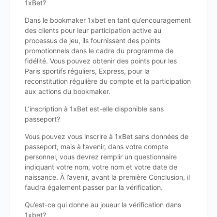
1xBet?
Dans le bookmaker 1xbet en tant qu’encouragement
des clients pour leur participation active au
processus de jeu, ils fournissent des points
promotionnels dans le cadre du programme de
fidélité. Vous pouvez obtenir des points pour les
Paris sportifs réguliers, Express, pour la
reconstitution régulière du compte et la participation
aux actions du bookmaker.
L’inscription à 1xBet est-elle disponible sans
passeport?
Vous pouvez vous inscrire à 1xBet sans données de
passeport, mais à l’avenir, dans votre compte
personnel, vous devrez remplir un questionnaire
indiquant votre nom, votre nom et votre date de
naissance. À l’avenir, avant la première Conclusion, il
faudra également passer par la vérification.
Qu’est-ce qui donne au joueur la vérification dans
1xbet?