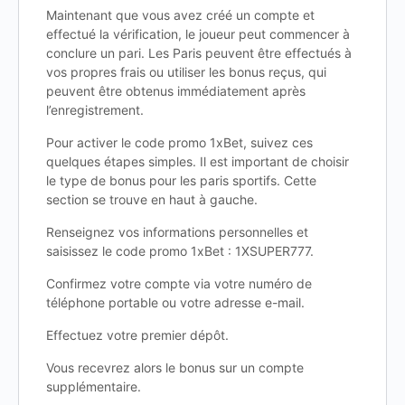
Maintenant que vous avez créé un compte et
effectué la vérification, le joueur peut commencer à
conclure un pari. Les Paris peuvent être effectués à
vos propres frais ou utiliser les bonus reçus, qui
peuvent être obtenus immédiatement après
l’enregistrement.
Pour activer le code promo 1xBet, suivez ces
quelques étapes simples. Il est important de choisir
le type de bonus pour les paris sportifs. Cette
section se trouve en haut à gauche.
Renseignez vos informations personnelles et
saisissez le code promo 1xBet : 1XSUPER777.
Confirmez votre compte via votre numéro de
téléphone portable ou votre adresse e-mail.
Effectuez votre premier dépôt.
Vous recevrez alors le bonus sur un compte
supplémentaire.