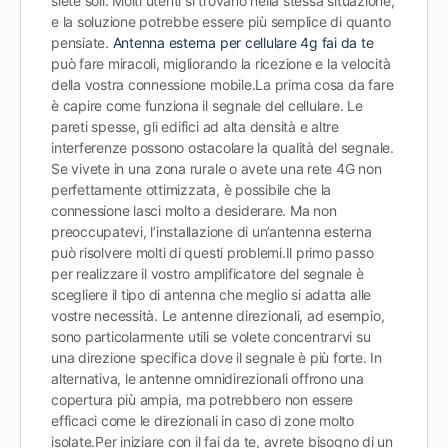
siete soli. Molti utenti si trovano nella stessa situazione,
e la soluzione potrebbe essere più semplice di quanto
pensiate.
Antenna esterna per cellulare 4g fai da te
può fare miracoli, migliorando la ricezione e la velocità
della vostra connessione mobile.
La prima cosa da fare
è capire come funziona il segnale del cellulare. Le
pareti spesse, gli edifici ad alta densità e altre
interferenze possono ostacolare la qualità del segnale.
Se vivete in una zona rurale o avete una rete 4G non
perfettamente ottimizzata, è possibile che la
connessione lasci molto a desiderare. Ma non
preoccupatevi, l’installazione di un’antenna esterna
può risolvere molti di questi problemi.
Il primo passo
per realizzare il vostro amplificatore del segnale è
scegliere il tipo di antenna che meglio si adatta alle
vostre necessità. Le antenne direzionali, ad esempio,
sono particolarmente utili se volete concentrarvi su
una direzione specifica dove il segnale è più forte. In
alternativa, le antenne omnidirezionali offrono una
copertura più ampia, ma potrebbero non essere
efficaci come le direzionali in caso di zone molto
isolate.
Per iniziare con il fai da te, avrete bisogno di un