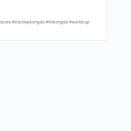
score #tructiepbongda #tinbongda #worldcup