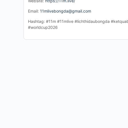
Website:
https://11m.live/
Email:
11mlivebongda@gmail.com
Hashtag: #11m #11mlive #lichthidaubongda #ketq
#worldcup2026