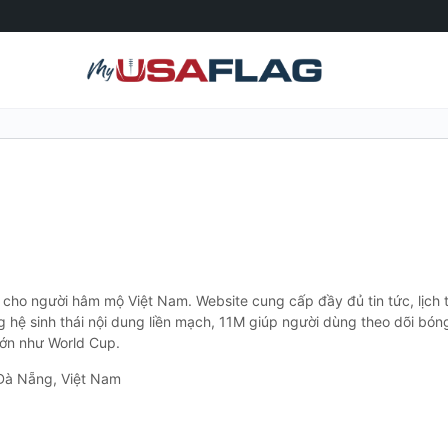
 cho người hâm mộ Việt Nam. Website cung cấp đầy đủ tin tức, lịch t
g hệ sinh thái nội dung liền mạch, 11M giúp người dùng theo dõi bóng
 lớn như World Cup.
Đà Nẵng, Việt Nam