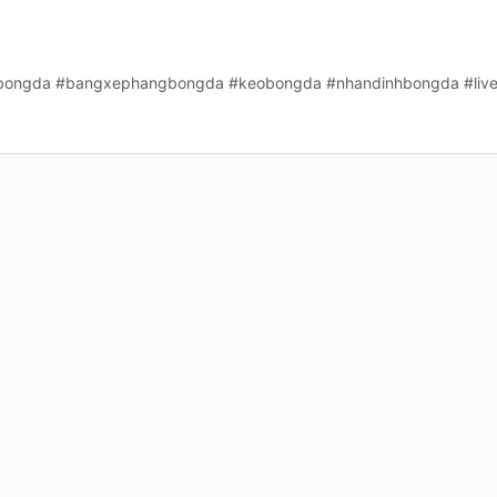
uabongda #bangxephangbongda #keobongda #nhandinhbongda #live