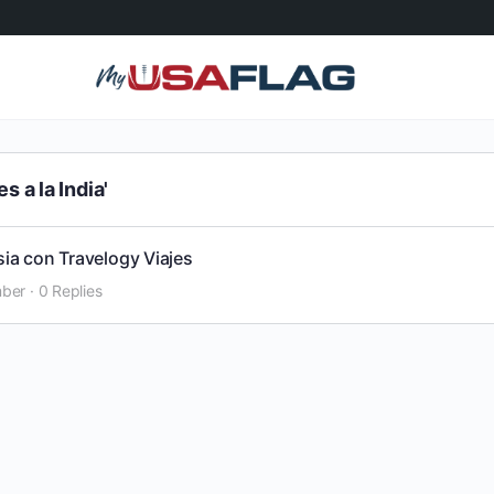
 a la India'
sia con Travelogy Viajes
ber
·
0 Replies