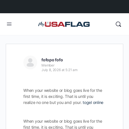
fofopo fofo
Member
July 8, 2026 at 5:21 am
When your website or blog goes live for the
first time, it is exciting. That is until you
realize no one but you and your.
togel online
When your website or blog goes live for the
first time, it is exciting. That is until you