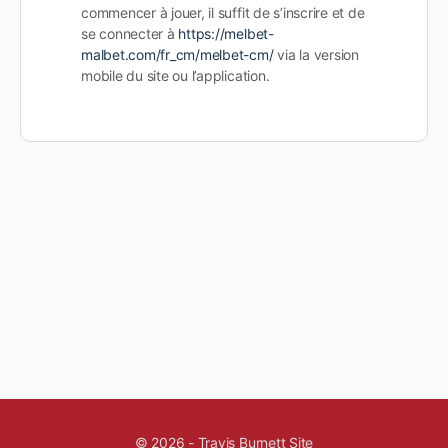
commencer à jouer, il suffit de s’inscrire et de
se connecter à
https://melbet-
malbet.com/fr_cm/melbet-cm/
via la version
mobile du site ou l’application.
© 2026 - Travis Burnett Site