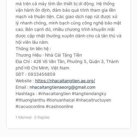
mà trên cả máy tính lẫn thiết bị di động. Hệ thống
vận hành ổn định, đảm bảo quá trình tham gia liền
mạch và thuận tiện. Các giao dịch nạp rút được xử
lý nhanh chóng, minh bạch cùng công nghệ bảo mật
cao. Bên cạnh đó, nhiều chương trình khuyến mãi
được cập nhật thường xuyên dành cho cả tân thủ và
hội viên lâu năm.
Thông tin liên hệ :
Thương Hiệu : Nhà Cái Tặng Tiền
Địa Chỉ : 426 Võ Văn Tần, Phường 5, Quận 3, Thành
phố Hồ Chí Minh, Việt Nam
SĐT : 0933456859
Website :
https://nhacaitangtien.ae.org/
Email :
nhacaitangtienaeorg@gmail.com
Hashtags : #nhacaitangtien #tangtiendangky
#thuongtanthu #bonusnhacai #nhacaitructuyen
#cacuoconline #casinoonline
1 Member
·
0 Replies