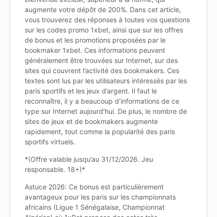
augmente votre dépôt de 200%. Dans cet article,
vous trouverez des réponses à toutes vos questions
sur les codes promo 1xbet, ainsi que sur les offres
de bonus et les promotions proposées par le
bookmaker 1xbet. Ces informations peuvent
généralement être trouvées sur Internet, sur des
sites qui couvrent l’activité des bookmakers. Ces
textes sont lus par les utilisateurs intéressés par les
paris sportifs et les jeux d’argent. Il faut le
reconnaître, il y a beaucoup d’informations de ce
type sur Internet aujourd’hui. De plus, le nombre de
sites de jeux et de bookmakers augmente
rapidement, tout comme la popularité des paris
sportifs virtuels.
*(Offre valable jusqu’au 31/12/2026. Jeu
responsable. 18+)*
Astuce 2026: Ce bonus est particulièrement
avantageux pour les paris sur les championnats
africains (Ligue 1 Sénégalaise, Championnat