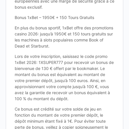
européennes avec une marge de sécurité grâce à ce
bonus exclusif.
Bonus 1xBet – 1950€ + 150 Tours Gratuits
En plus du bonus sportif, 1xBet offre des promotions
casino 2026: jusqu’à 1950€ et 150 tours gratuits sur
les machines à slots populaires comme Book of
Dead et Starburst.
Lors de votre inscription, saisissez le code promo
1xBet 2026: 1XSUPER777 pour recevoir un bonus de
bienvenue de 130 € offert par le bookmaker. Le
montant du bonus est équivalent au montant de
votre premier dépôt, jusqu’à 100 euros. Ainsi, en
approvisionnant votre compte jusqu’à 100 €, vous
avez la garantie de recevoir un bonus équivalent à
100 % du montant du dépôt.
Ce bonus est crédité sur votre solde de jeu en
fonction du montant de votre premier dépôt, le
dépôt minimum étant fixé à 1€. Pour éviter toute
perte de bonus, veillez à copier soigneusement le