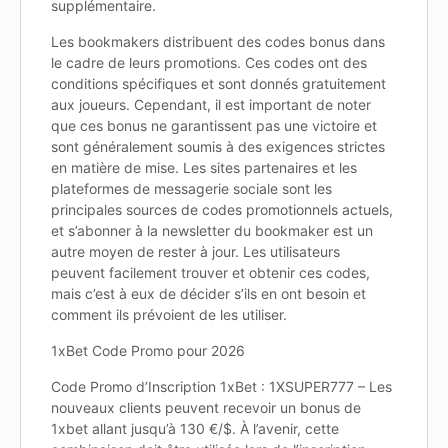
supplémentaire.
Les bookmakers distribuent des codes bonus dans
le cadre de leurs promotions. Ces codes ont des
conditions spécifiques et sont donnés gratuitement
aux joueurs. Cependant, il est important de noter
que ces bonus ne garantissent pas une victoire et
sont généralement soumis à des exigences strictes
en matière de mise. Les sites partenaires et les
plateformes de messagerie sociale sont les
principales sources de codes promotionnels actuels,
et s’abonner à la newsletter du bookmaker est un
autre moyen de rester à jour. Les utilisateurs
peuvent facilement trouver et obtenir ces codes,
mais c’est à eux de décider s’ils en ont besoin et
comment ils prévoient de les utiliser.
1xBet Code Promo pour 2026
Code Promo d’Inscription 1xBet : 1XSUPER777 – Les
nouveaux clients peuvent recevoir un bonus de
1xbet allant jusqu’à 130 €/$. À l’avenir, cette