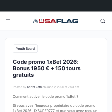
Youth Board
Code promo 1xBet 2026:
Bonus 1950 € + 150 tours
gratuits
Posted by
Karter katri
on June 2, 2026 at 7:53 am
Comment activer le code promo 1xBet ?
Si vous avez l’heureux propriétaire du code promo
1xBet 2026: 1XSUPER777 et que vous avez reçu un