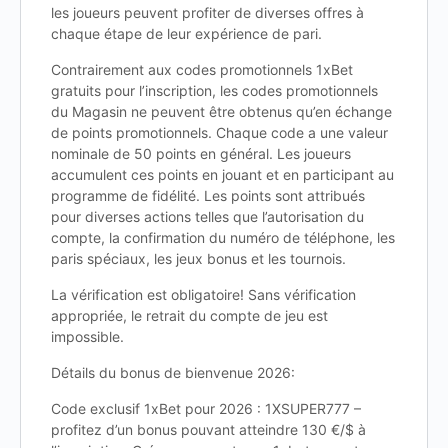
les joueurs peuvent profiter de diverses offres à
chaque étape de leur expérience de pari.
Contrairement aux codes promotionnels 1xBet
gratuits pour l’inscription, les codes promotionnels
du Magasin ne peuvent être obtenus qu’en échange
de points promotionnels. Chaque code a une valeur
nominale de 50 points en général. Les joueurs
accumulent ces points en jouant et en participant au
programme de fidélité. Les points sont attribués
pour diverses actions telles que l’autorisation du
compte, la confirmation du numéro de téléphone, les
paris spéciaux, les jeux bonus et les tournois.
La vérification est obligatoire! Sans vérification
appropriée, le retrait du compte de jeu est
impossible.
Détails du bonus de bienvenue 2026:
Code exclusif 1xBet pour 2026 : 1XSUPER777 –
profitez d’un bonus pouvant atteindre 130 €/$ à