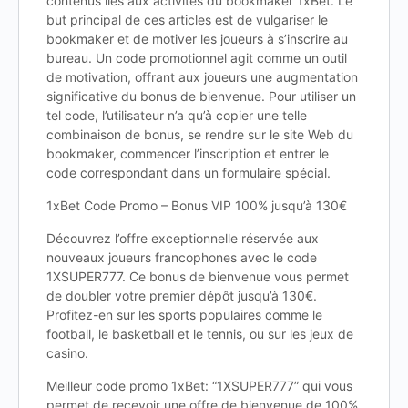
contenus liés aux activités du bookmaker 1xBet. Le
but principal de ces articles est de vulgariser le
bookmaker et de motiver les joueurs à s’inscrire au
bureau. Un code promotionnel agit comme un outil
de motivation, offrant aux joueurs une augmentation
significative du bonus de bienvenue. Pour utiliser un
tel code, l’utilisateur n’a qu’à copier une telle
combinaison de bonus, se rendre sur le site Web du
bookmaker, commencer l’inscription et entrer le
code correspondant dans un formulaire spécial.
1xBet Code Promo – Bonus VIP 100% jusqu’à 130€
Découvrez l’offre exceptionnelle réservée aux
nouveaux joueurs francophones avec le code
1XSUPER777. Ce bonus de bienvenue vous permet
de doubler votre premier dépôt jusqu’à 130€.
Profitez-en sur les sports populaires comme le
football, le basketball et le tennis, ou sur les jeux de
casino.
Meilleur code promo 1xBet: “1XSUPER777” qui vous
permet de recevoir une offre de bienvenue de 100%