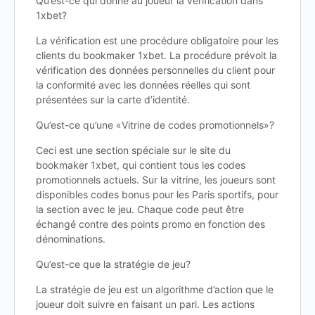
Qu’est-ce qui donne au joueur la vérification dans
1xbet?
La vérification est une procédure obligatoire pour les
clients du bookmaker 1xbet. La procédure prévoit la
vérification des données personnelles du client pour
la conformité avec les données réelles qui sont
présentées sur la carte d’identité.
Qu’est-ce qu’une «Vitrine de codes promotionnels»?
Ceci est une section spéciale sur le site du
bookmaker 1xbet, qui contient tous les codes
promotionnels actuels. Sur la vitrine, les joueurs sont
disponibles codes bonus pour les Paris sportifs, pour
la section avec le jeu. Chaque code peut être
échangé contre des points promo en fonction des
dénominations.
Qu’est-ce que la stratégie de jeu?
La stratégie de jeu est un algorithme d’action que le
joueur doit suivre en faisant un pari. Les actions