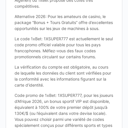
Algérien) où 1xBet propose des cotes très
compétitives.
Alternative 2026: Pour les amateurs de casino, le
package “Bonus + Tours Gratuits” offre d’excellentes
opportunités sur les jeux de machines à sous.
Le code 1xBet: 1XSUPER777 est actuellement le seul
code promo officiel valable pour tous les pays
francophones. Méfiez-vous des faux codes
promotionnels circulant sur certains forums.
La vérification du compte est obligatoire, au cours
de laquelle les données du client sont vérifiées pour
la conformité avec les informations figurant sur la
carte d’identité.
Code promo de 1xBet: 1XSUPER777, pour les joueurs
d’Afrique 2026, un bonus sportif VIP est disponible,
équivalent à 100% de votre premier dépôt jusqu’à
130€/$ (ou l’équivalent dans votre devise locale).
Vous pouvez choisir parmi une variété de codes
spécialement conçus pour différents sports et types