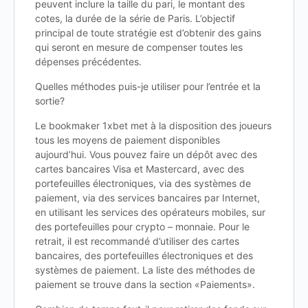
peuvent inclure la taille du pari, le montant des
cotes, la durée de la série de Paris. L’objectif
principal de toute stratégie est d’obtenir des gains
qui seront en mesure de compenser toutes les
dépenses précédentes.
Quelles méthodes puis-je utiliser pour l’entrée et la
sortie?
Le bookmaker 1xbet met à la disposition des joueurs
tous les moyens de paiement disponibles
aujourd’hui. Vous pouvez faire un dépôt avec des
cartes bancaires Visa et Mastercard, avec des
portefeuilles électroniques, via des systèmes de
paiement, via des services bancaires par Internet,
en utilisant les services des opérateurs mobiles, sur
des portefeuilles pour crypto – monnaie. Pour le
retrait, il est recommandé d’utiliser des cartes
bancaires, des portefeuilles électroniques et des
systèmes de paiement. La liste des méthodes de
paiement se trouve dans la section «Paiements».