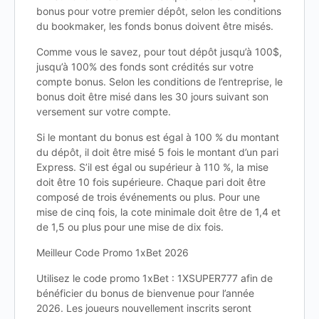
bonus pour votre premier dépôt, selon les conditions
du bookmaker, les fonds bonus doivent être misés.
Comme vous le savez, pour tout dépôt jusqu’à 100$,
jusqu’à 100% des fonds sont crédités sur votre
compte bonus. Selon les conditions de l’entreprise, le
bonus doit être misé dans les 30 jours suivant son
versement sur votre compte.
Si le montant du bonus est égal à 100 % du montant
du dépôt, il doit être misé 5 fois le montant d’un pari
Express. S’il est égal ou supérieur à 110 %, la mise
doit être 10 fois supérieure. Chaque pari doit être
composé de trois événements ou plus. Pour une
mise de cinq fois, la cote minimale doit être de 1,4 et
de 1,5 ou plus pour une mise de dix fois.
Meilleur Code Promo 1xBet 2026
Utilisez le code promo 1xBet : 1XSUPER777 afin de
bénéficier du bonus de bienvenue pour l’année
2026. Les joueurs nouvellement inscrits seront