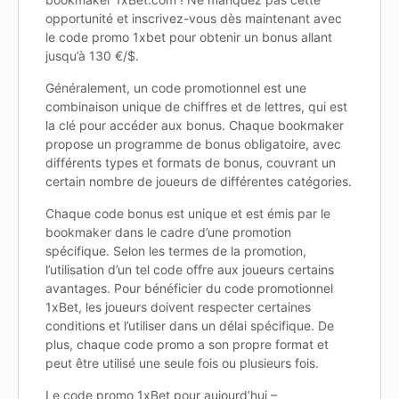
opportunité et inscrivez-vous dès maintenant avec
le code promo 1xbet pour obtenir un bonus allant
jusqu’à 130 €/$.
Généralement, un code promotionnel est une
combinaison unique de chiffres et de lettres, qui est
la clé pour accéder aux bonus. Chaque bookmaker
propose un programme de bonus obligatoire, avec
différents types et formats de bonus, couvrant un
certain nombre de joueurs de différentes catégories.
Chaque code bonus est unique et est émis par le
bookmaker dans le cadre d’une promotion
spécifique. Selon les termes de la promotion,
l’utilisation d’un tel code offre aux joueurs certains
avantages. Pour bénéficier du code promotionnel
1xBet, les joueurs doivent respecter certaines
conditions et l’utiliser dans un délai spécifique. De
plus, chaque code promo a son propre format et
peut être utilisé une seule fois ou plusieurs fois.
Le code promo 1xBet pour aujourd’hui –